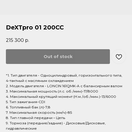
DeXTpro 01 200CC
215 300
р.
Out of stock
"1. Тип двигателя - Одноцилиндровый, горизонтального типа,
4-тактный с масляным охлаждением
2. Модель двигателя - LONCIN 161QMK-A с балансирным валом
3. Максимальная мощность (л.с. об./мин)-17/8000
4. Максимальный крутящий момент (Н.м./об./мин.)-13/6000
5. Тип зажигания-CDI
6. Топливный бак (л)-7,8
7. Максимальная скорость (км/ч)-85
8. Тип главной передачи – Цепь
9. Тормоза (передние/задние) - Дисковые/Дисковые,
гидравлические