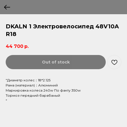
DKALN 1 Электровелосипед 48V10A
R18
44 700
р.
Out of stock
"Диаметр колес：18*2.125
Рама (материал)：Алюминий
Маркировка колеса 240w По факту 350w
Тормоз передний барабаный
"