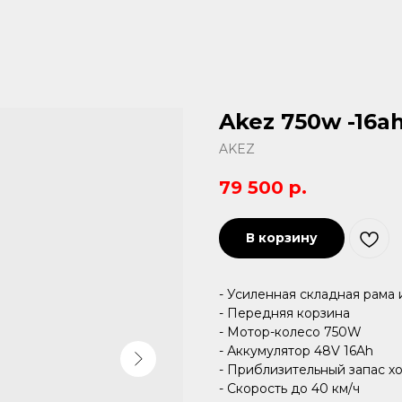
Akez 750w -16a
AKEZ
79 500
р.
В корзину
- Усиленная складная рама
- Передняя корзина
- Мотор-колесо 750W
- Аккумулятор 48V 16Ah
- Приблизительный запас х
- Скорость до 40 км/ч