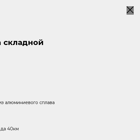
h складной
 из алюминиевого сплава
ода 40км