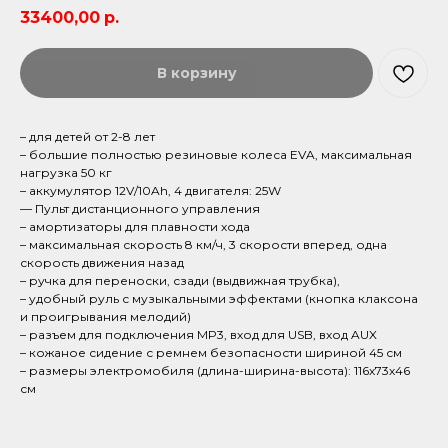
33400,00
р.
В корзину
– для детей от 2-8 лет
– большие полностью резиновые колеса EVA, максимальная
нагрузка 50 кг
– аккумулятор 12V/10Ah, 4 двигателя: 25W
— Пульт дистанционного управления
– амортизаторы для плавности хода
– максимальная скорость 8 км/ч, 3 скорости вперед, одна
скорость движения назад
– ручка для переноски, сзади (выдвижная трубка),
– удобный руль с музыкальными эффектами (кнопка клаксона
и проигрывания мелодий)
– разъем для подключения MP3, вход для USB, вход AUX
– кожаное сидение с ремнем безопасности шириной 45 см
– размеры электромобиля (длина-ширина-высота): 116х73х46
см