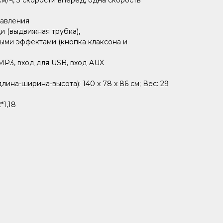
км/ч, 3 скорости вперед, одна скорость
равления
ди (выдвижная трубка),
ными эффектами (кнопка клаксона и
MP3, вход для USB, вход AUX
ина-ширина-высота): 140 x 78 x 86 см; Вес: 29
*1,18