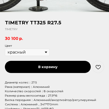
TIMETRY TT325 R27.5
TIMETRY
30 100
р.
Цвет
В корзину
Диаметр колес：27.5
Рама (материал)：Алюминий
Количество скоростей：8 скоростей
Размер рамы велосипеда：27,5*16
Вилка передняя：Алюминий/амортиза́тор/регулируемый
Система：Алюминий，34T*170mm
Шифтеры：Shimano/SL-M315-8R