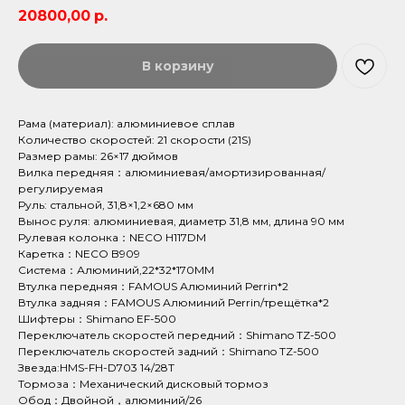
20800,00
р.
В корзину
Рама (материал): алюминиевое сплав
Количество скоростей: 21 скорости (21S)
Размер рамы: 26×17 дюймов
Вилка передняя：алюминиевая/амортизированная/
регулируемая
Руль: стальной, 31,8×1,2×680 мм
Вынос руля: алюминиевая, диаметр 31,8 мм, длина 90 мм
Рулевая колонка：NECO H117DM
Каретка：NECO B909
Система：Алюминий,22*32*170MM
Втулка передняя：FAMOUS Алюминий Perrin*2
Втулка задняя：FAMOUS Алюминий Perrin/трещётка*2
Шифтеры：Shimano EF-500
Переключатель скоростей передний：Shimano TZ-500
Переключатель скоростей задний：Shimano TZ-500
Звезда:HMS-FH-D703 14/28T
Тормоза：Механический дисковый тормоз
Обод：Двойной，алюминий/26