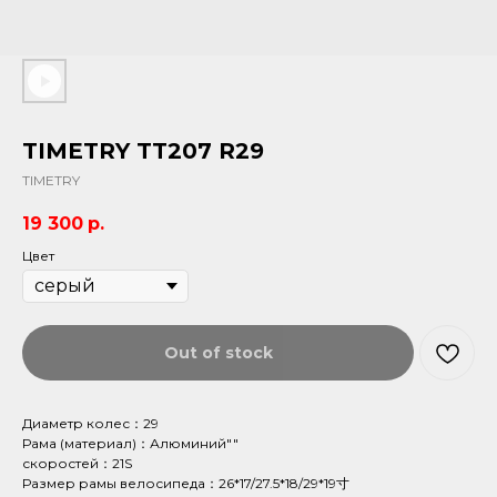
TIMETRY TT207 R29
TIMETRY
19 300
р.
Цвет
Out of stock
Диаметр колес：29
Рама (материал)：Алюминий""
скоростей：21S
Размер рамы велосипеда：26*17/27.5*18/29*19寸