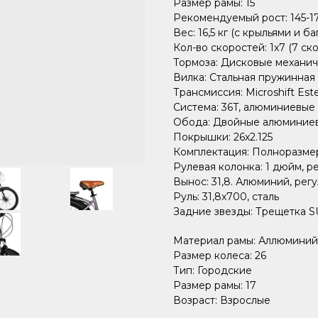
Размер рамы: 15
Рекомендуемый рост: 145-1
Вес: 16,5 кг (с крыльями и б
Кол-во скоростей: 1x7 (7 ск
Тормоза: Дисковые механи
Вилка: Стальная пружинная
Трансмиссия: Microshift Est
Система: 36T, алюминиевые
Обода: Двойные алюминие
Покрышки: 26х2.125
Комплектация: Полноразмер
Рулевая колонка: 1 дюйм, р
Вынос: 31,8. Алюминий, рег
Руль: 31,8x700, сталь
Задние звезды: Трещетка 
Материал рамы: Аллюминий
Размер колеса: 26
Тип: Городские
Размер рамы: 17
Возраст: Взрослые