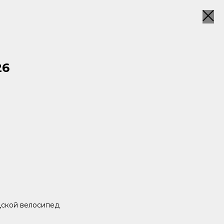
26
дской велосипед