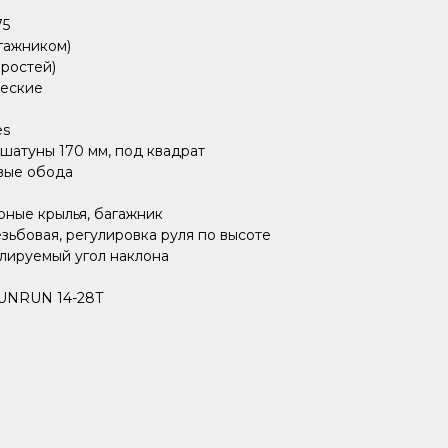
75
агажником)
оростей)
ческие
es
 шатуны 170 мм, под квадрат
вые обода
ные крылья, багажник
езьбовая, регулировка руля по высоте
улируемый угол наклона
SUNRUN 14-28T